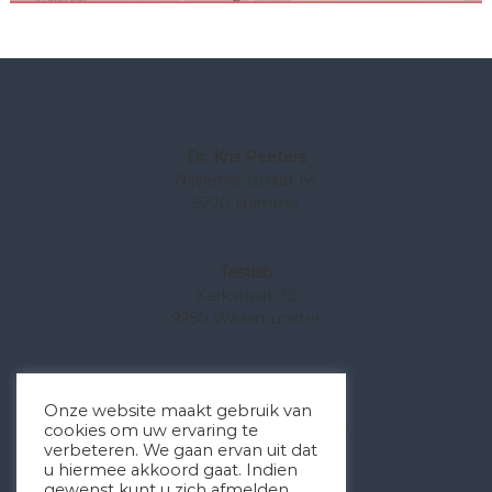
Dr. Kris Peeters
Nijverheidstraat 64
9220 Hamme
Testlab
Kerkstraat 72
9250 Waasmunster
Privacy policy
Onze website maakt gebruik van
We respecteren uw privacy.
cookies om uw ervaring te
verbeteren. We gaan ervan uit dat
Lees meer
hier
.
u hiermee akkoord gaat. Indien
gewenst kunt u zich afmelden.