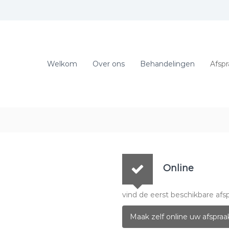
Welkom
Over ons
Behandelingen
Afsp
Online
vind de eerst beschikbare afsp
Maak zelf online uw afspraa