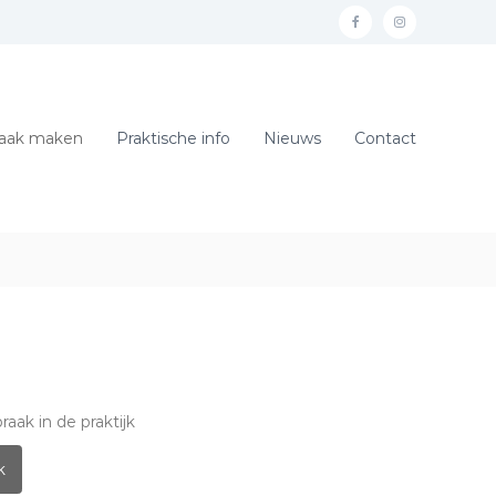
raak maken
Praktische info
Nieuws
Contact
raak in de praktijk
k